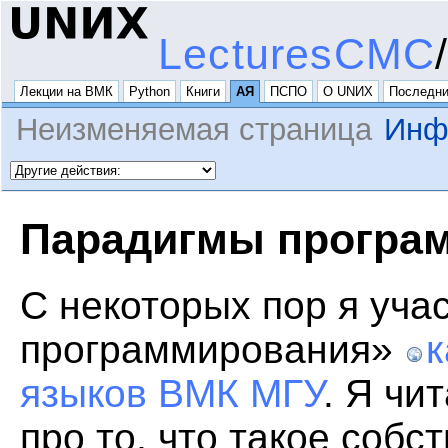
LecturesCMC
Лекции на ВМК
Python
Книги
АЯ
ПСПО
О UNИX
Последни
Неизменяемая страница
Инф
Парадигмы програ
С некоторых пор я уча
программирования»
к
языков ВМК МГУ
. Я чи
про то, что такое соб