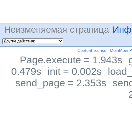
Неизменяемая страница
Инф
Content license
MoinMoin 
Page.execute = 1.943s
0.479s
init = 0.002s
load_
send_page = 2.353s
sen